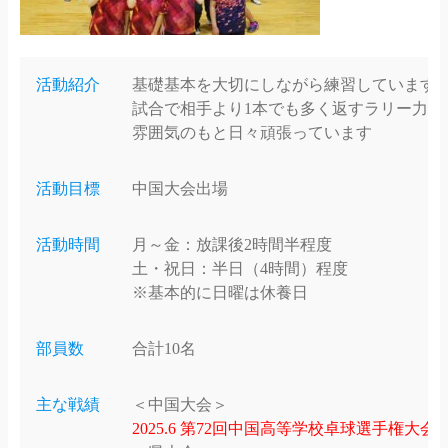
活動紹介
基礎基本を大切にしながら練習しています
試合で相手より1本でも多く返すラリー力を
雰囲気のもと日々頑張っています
活動目標
中国大会出場
活動時間
月～金：放課後2時間半程度
土・祝日：半日（4時間）程度
※基本的に日曜は休養日
部員数
合計10名
主な戦績
＜中国大会＞
2025.6 第72回中国高等学校卓球選手権大会