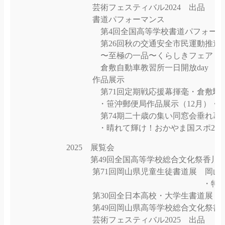
芸術フェスティバル2024 出品
書道パフォーマンス
第4回全国高等学校書道パフォーマン
第26回秋の交通安全市民運動推進大会
〜至極の一品〜くらしきフェア 書
倉敷自動車教習所一日開放day 書
作品展示
第71回定期戦応援幕揮毫・倉敷駅前地
・笹沖郵便局作品展示（12月）・
第74期二十歳の集い同窓会垂れ幕
・晴れて輝け！おかやま国スポ2025
2025 展覧会
第49回全国高等学校総合文化祭香川大
第71回岡山県児童生徒書道展 岡山市
・特選10名・佳
第30回全日本高校・大学生書道展 準
第49回岡山県高等学校総合文化祭書道
芸術フェスティバル2025 出品