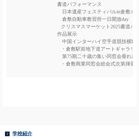
書道パフォーマンス
日本遺産フェスティバルin倉敷オー
倉敷自動車教習所一日開放day 書
クリスマスマーケット2025書道パフ
作品展示
中国インターハイ空手道競技横断幕揮
・倉敷駅前地下道アートギャラリー作
第75期二十歳の集い同窓会垂れ幕揮毫
・倉敷商業同窓会総会式次第揮毫
学校紹介