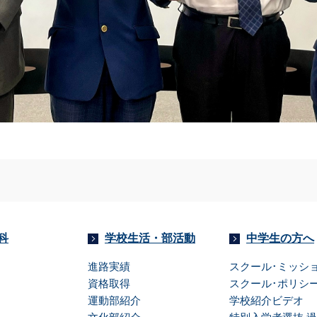
科
学校生活・部活動
中学生の方へ
進路実績
スクール･ミッ
資格取得
スクール･ポリシ
運動部紹介
学校紹介ビデオ