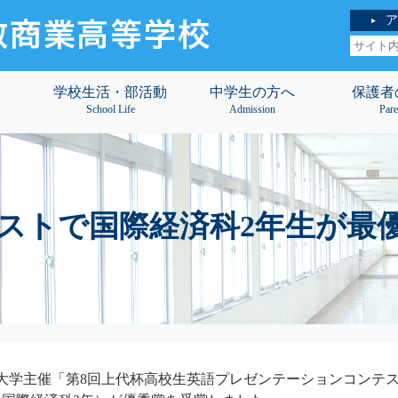
ア
学校生活・部活動
中学生の方へ
保護者
School Life
Admission
Pare
ストで国際経済科2年生が最
園大学主催「第8回上代杯高校生英語プレゼンテーションコンテ