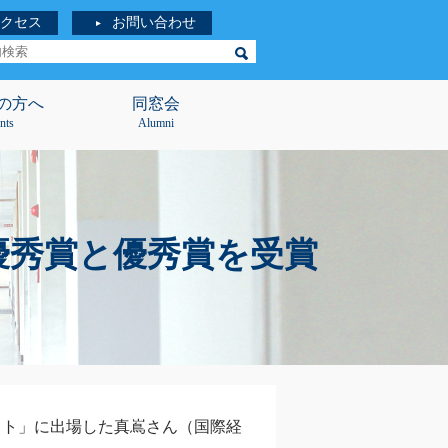
クセス
お問い合わせ
の方へ
同窓会
nts
Alumni
優秀賞と優秀賞を受賞
スト」に出場した真嶌さん（国際経