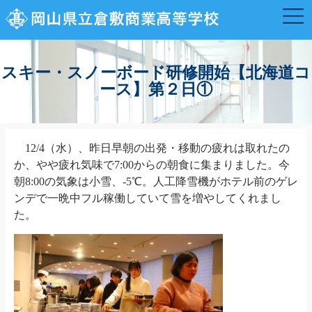
スキー・スノーボード研修開始【北海道コ
ース】第２日①
12/4（水）、昨日早朝の出発・移動の疲れは取れたの
か、やや疲れ気味で
7:00
からの朝食に集まりました。今
朝
8:00
の気象は小雪、
-5
℃。人工降雪機がホテル前のゲレ
ンデで一晩中フル稼働していて雪を増やしてくれまし
た。