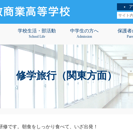
ア
学校生活・部活動
中学生の方へ
保護者
School Life
Admission
Pare
修学旅行（関東方面）
研修です。朝食をしっかり食べて、いざ出発！