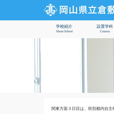
学校紹介
設置学科
About School
Courses
関東方面３日目は、班別都内自主