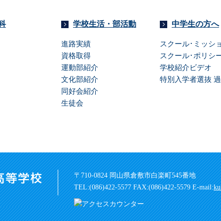
科
学校生活・部活動
中学生の方へ
進路実績
スクール･ミッ
資格取得
スクール･ポリシ
運動部紹介
学校紹介ビデオ
文化部紹介
特別入学者選抜 
同好会紹介
生徒会
〒710-0824 岡山県倉敷市白楽町545番地
TEL:(086)422-5577 FAX:(086)422-5579
E-mail:
ku