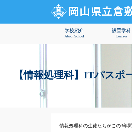
学校紹介
設置学科
About School
Courses
【情報処理科】ITパスポー
情報処理科の生徒たちがこの3年